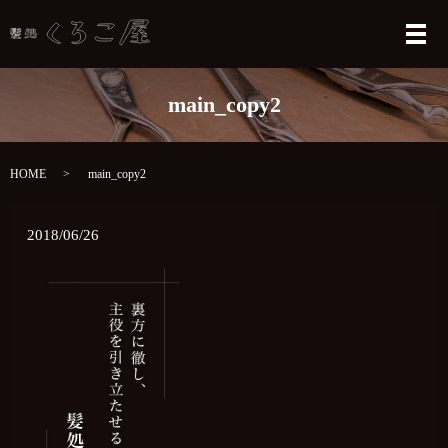
メ
main_copy2
HOME
main_copy2
2018/06/26