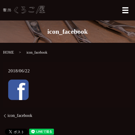
メ
icon_facebook
HOME
icon_facebook
2018/06/22
icon_facebook