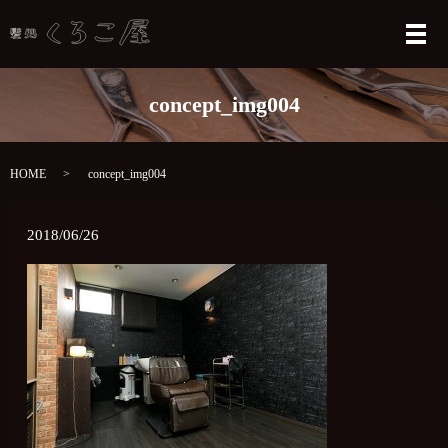
メ
concept_img004
HOME
concept_img004
2018/06/26